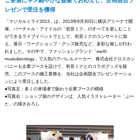
ご要望にキメ細やかな提案でお応えし、企画競合プ
レゼンで受注を獲得
「マジカルミライ2013」は、2013年8月30日に横浜アリーナで開
催。バーチャル・アイドルの「初音ミク」のすべてを楽しむこと
ができるライブイベントでとして、初音ミクのコンサートに加
え、展示・ワークショップ・グッズ販売など、多彩な催しが行わ
れました。その中で、ファッションブランド「earth
music&ecology」で人気のアパレルメーカー、株式会社クロスカン
パニーも企業ブースを設けて、初音ミクとのコラボグッズを販
売。このブースの施工業務を、当社は企画競合プレゼンテーショ
ンにより受注しました。
●写真左：多くの来場者で賑わう企業ブースの模様
●写真右：ショップ袋のデザインは、人気イラストレーター「ぷー
た」の描きおろし