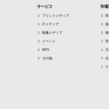
サービス
市場
プリントメディア
民
ITメディア
旅
映像メディア
病
イベント
官
BPO
大
その他
出
ケ